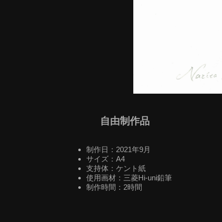
自由制作品
制作日：2021年9月
サイズ：A4
支持体：ケント紙
使用画材：三菱Hi-uni鉛筆
制作時間：2時間